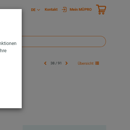
Kontakt
Mein MÜPRO
DE
nktionen
Ihre
38 / 91
Übersicht