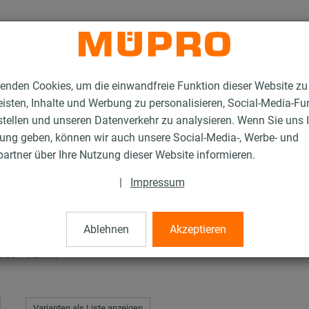
enden Cookies, um die einwandfreie Funktion dieser Website zu
isten, Inhalte und Werbung zu personalisieren, Social-Media-Fu
stellen und unseren Datenverkehr zu analysieren. Wenn Sie uns 
gung geben, können wir auch unsere Social-Media-, Werbe- und
erverzinkte Produkte für die Lüftungsbefestigung
MPR-Halteklammern
artner über Ihre Nutzung dieser Website informieren.
|
Impressum
ern
Ablehnen
Akzeptieren
euerverzinkt
Varianten als Liste anzeigen