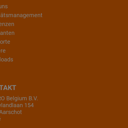
uns
itätsmanagement
enzen
ranten
orte
ere
loads
TAKT
 Belgium B.V.
landlaan 154
Aarschot
ë