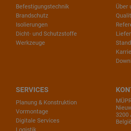
Befestigungstechnik
Über 
Brandschutz
Qual
Isolierungen
Refer
Dicht- und Schutzstoffe
Liefe
Werkzeuge
Stand
Karri
Down
SERVICES
KON
MÜPRO
Planung & Konstruktion
Nieuw
Vormontage
3200 
Digitale Services
Belgi
Logistik