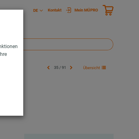
Kontakt
Mein MÜPRO
DE
nktionen
Ihre
35 / 91
Übersicht