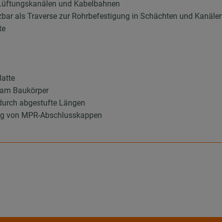
 Lüftungskanälen und Kabelbahnen
zbar als Traverse zur Rohrbefestigung in Schächten und Kanäle
te
latte
g am Baukörper
durch abgestufte Längen
ung von MPR-Abschlusskappen