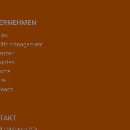
ERNEHMEN
uns
itätsmanagement
enzen
ranten
orte
ere
loads
TAKT
 Belgium B.V.