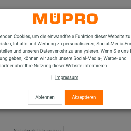
enden Cookies, um die einwandfreie Funktion dieser Website zu
isten, Inhalte und Werbung zu personalisieren, Social-Media-Fu
stellen und unseren Datenverkehr zu analysieren. Wenn Sie uns 
gung geben, können wir auch unsere Social-Media-, Werbe- und
erverzinkte Produkte für die Lüftungsbefestigung
MPR-Schienenkonsolen
artner über Ihre Nutzung dieser Website informieren.
|
Impressum
solen
Ablehnen
Akzeptieren
uerverzinkt
Varianten als Liste anzeigen