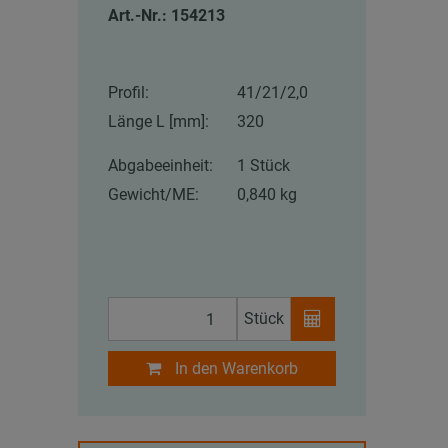
Art.-Nr.: 154213
Profil:
41/21/2,0
Länge L [mm]:
320
Abgabeeinheit:
1 Stück
Gewicht/ME:
0,840 kg
Stück
In den Warenkorb