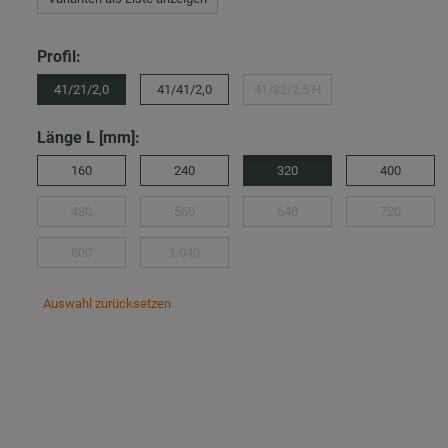
Profil:
41/21/2,0
41/41/2,0
41/82/2,5 H
Länge L [mm]:
160
240
320
400
480
560
640
720
800
1.040
Auswahl zurücksetzen