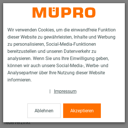
Kontakt
Wir verwenden Cookies, um die einwandfreie Funktion
dieser Website zu gewährleisten, Inhalte und Werbung
zu personalisieren, Social-Media-Funktionen
bereitzustellen und unseren Datenverkehr zu
analysieren. Wenn Sie uns Ihre Einwilligung geben,
Produkte
Befestigungstechnik
Lüftungsbefestigung
können wir auch unsere Social-Media-, Werbe- und
Feuerverzinkte Produkte für die Lüftungsbefestigung
Analysepartner über Ihre Nutzung dieser Website
MPT-Konsolen Q50
informieren.
63 / 91
|
Impressum
MPT-Konsolen Q50
Ablehnen
Akzeptieren
feuerverzinkt