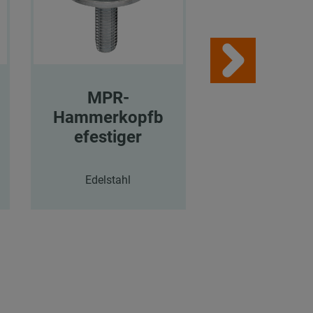
MPR-
MPR-
Hammerkopfb
Hammerkop
efestiger
estiger
Edelstahl
Zinklamellenbesch