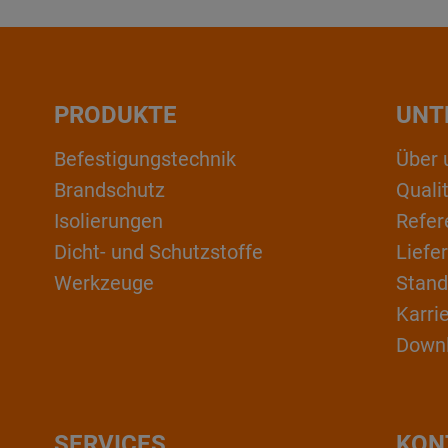
PRODUKTE
UNT
Befestigungstechnik
Über 
Brandschutz
Qual
Isolierungen
Refer
Dicht- und Schutzstoffe
Liefe
Werkzeuge
Stand
Karri
Down
SERVICES
KON