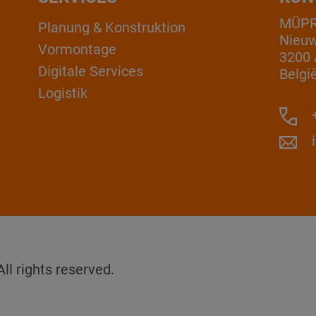
MÜPRO
Planung & Konstruktion
Nieuw
Vormontage
3200 
Digitale Services
Belgi
Logistik
+
l rights reserved.