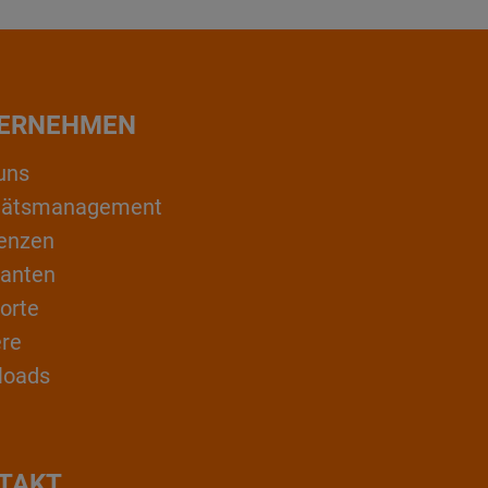
ERNEHMEN
uns
itätsmanagement
enzen
ranten
orte
ere
loads
TAKT