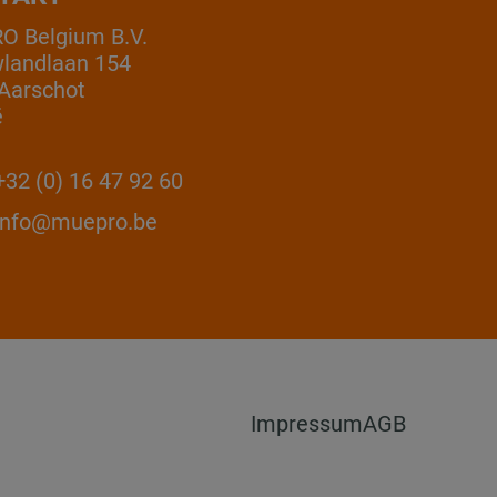
 Belgium B.V.
landlaan 154
Aarschot
ë
32 (0) 16 47 92 60
info@muepro.be
Impressum
AGB