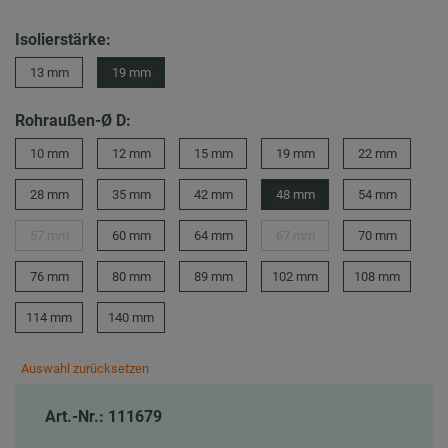
Isolierstärke:
13 mm
19 mm
Rohraußen-Ø D:
10 mm
12 mm
15 mm
19 mm
22 mm
28 mm
35 mm
42 mm
48 mm
54 mm
57 mm
60 mm
64 mm
67 mm
70 mm
76 mm
80 mm
89 mm
102 mm
108 mm
114 mm
140 mm
Auswahl zurücksetzen
Art.-Nr.: 111679