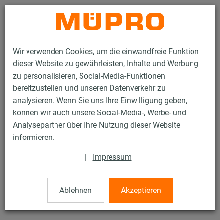
Kontakt
Wir verwenden Cookies, um die einwandfreie Funktion
dieser Website zu gewährleisten, Inhalte und Werbung
zu personalisieren, Social-Media-Funktionen
bereitzustellen und unseren Datenverkehr zu
analysieren. Wenn Sie uns Ihre Einwilligung geben,
Produkte
Befestigungstechnik
Rohrschellen
können wir auch unsere Social-Media-, Werbe- und
MypoCool ISO-Schalen RG 80
Analysepartner über Ihre Nutzung dieser Website
29 / 50
informieren.
|
Impressum
MypoCool ISO-Schalen RG 80
Ablehnen
Akzeptieren
ISO-SCHALE KAUTSCHUK RA 48 mm, ISO 19-26 mm