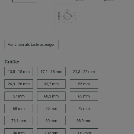
Varianten als Liste anzeigen
Größe:
13,5 - 15 mm
17,2 - 18 mm
21,3 - 22 mm
26,9 - 28 mm
33,7 mm
55 mm
57 mm
60,3 mm
63 mm
68 mm
70 mm
75 mm
76,1 mm
80 mm
88,9 mm
90 mm
102 mm
110 mm