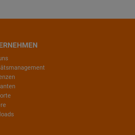
ERNEHMEN
uns
itätsmanagement
enzen
ranten
orte
ere
loads