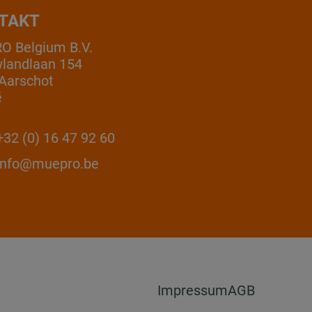
TAKT
 Belgium B.V.
landlaan 154
Aarschot
ë
32 (0) 16 47 92 60
info@muepro.be
Impressum
AGB