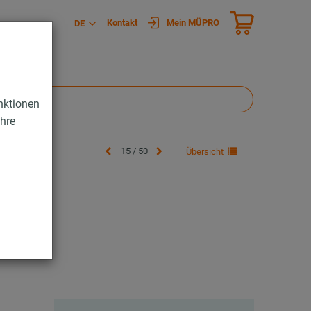
Kontakt
Mein MÜPRO
DE
nktionen
Ihre
15 / 50
Übersicht