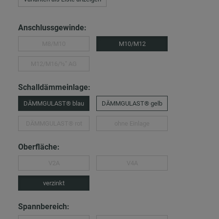
Anschlussgewinde:
M8/M10
M10/M12
M12/M16/½″ AG
Schalldämmeinlage:
DÄMMGULAST® blau
DÄMMGULAST® gelb
DÄMMGULAST® rot
ohne Einlage
Oberfläche:
V2A
V4A
verzinkt
Spannbereich: