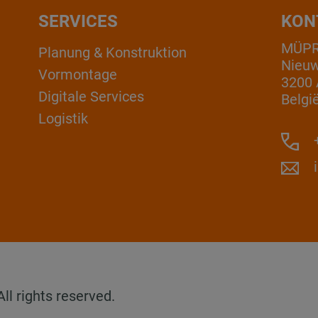
SERVICES
KON
MÜPRO
Planung & Konstruktion
Nieuw
Vormontage
3200 
Digitale Services
Belgi
Logistik
+
l rights reserved.