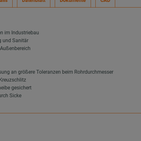
ails
Datenblatt
Dokumente
CAD
en im Industriebau
g und Sanitär
d Außenbereich
sung an größere Toleranzen beim Rohrdurchmesser
Kreuzschlitz
eibe gesichert
urch Sicke