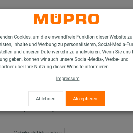
enden Cookies, um die einwandfreie Funktion dieser Website zu
isten, Inhalte und Werbung zu personalisieren, Social-Media-Fu
stellen und unseren Datenverkehr zu analysieren. Wenn Sie uns 
gung geben, können wir auch unsere Social-Media-, Werbe- und
rschellen
artner über Ihre Nutzung dieser Website informieren.
|
Impressum
len
Ablehnen
Akzeptieren
 225 mm (225-232 mm), verzinkt
Varianten als Liste anzeigen