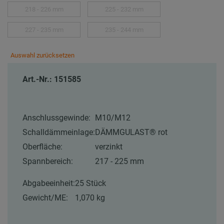
218 - 226 mm
225 - 232 mm
227 - 235 mm
235 - 244 mm
Auswahl zurücksetzen
Art.-Nr.: 151585
Anschlussgewinde:
M10/M12
Schalldämmeinlage:
DÄMMGULAST® rot
Oberfläche:
verzinkt
Spannbereich:
217 - 225 mm
Abgabeeinheit:
25 Stück
Gewicht/ME:
1,070 kg