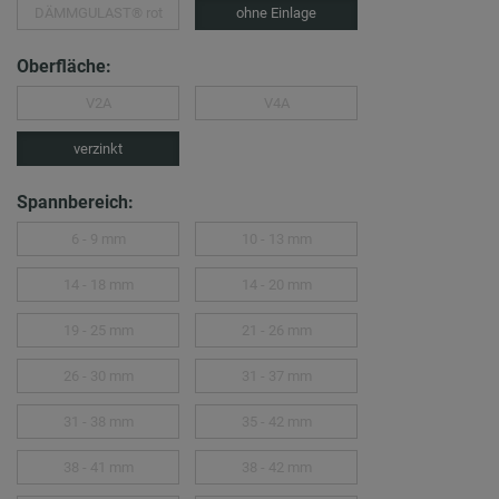
DÄMMGULAST® rot
ohne Einlage
Oberfläche:
V2A
V4A
verzinkt
Spannbereich:
6 - 9 mm
10 - 13 mm
14 - 18 mm
14 - 20 mm
19 - 25 mm
21 - 26 mm
26 - 30 mm
31 - 37 mm
31 - 38 mm
35 - 42 mm
38 - 41 mm
38 - 42 mm