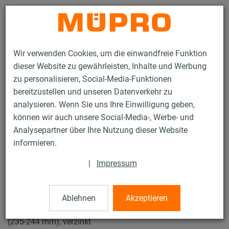
Kontakt
Wir verwenden Cookies, um die einwandfreie Funktion
dieser Website zu gewährleisten, Inhalte und Werbung
zu personalisieren, Social-Media-Funktionen
bereitzustellen und unseren Datenverkehr zu
analysieren. Wenn Sie uns Ihre Einwilligung geben,
Produkte
Befestigungstechnik
Rohrschellen
können wir auch unsere Social-Media-, Werbe- und
Schraubrohrschellen
Analysepartner über Ihre Nutzung dieser Website
15 / 50
informieren.
|
Impressum
Schraubrohrschellen
Ablehnen
Akzeptieren
Schraubrohrschelle ohne Einlage, M12/M16/1/2", 241 mm
(235-244 mm), verzinkt