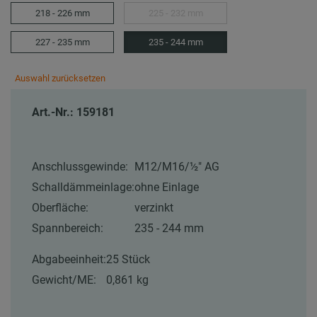
218 - 226 mm
225 - 232 mm
227 - 235 mm
235 - 244 mm
Auswahl zurücksetzen
Art.-Nr.: 159181
Anschlussgewinde:
M12/M16/½″ AG
Schalldämmeinlage:
ohne Einlage
Oberfläche:
verzinkt
Spannbereich:
235 - 244 mm
Abgabeeinheit:
25 Stück
Gewicht/ME:
0,861 kg