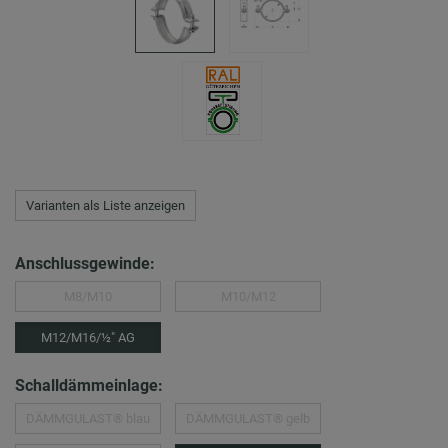
Varianten als Liste anzeigen
Anschlussgewinde:
M8/M10
M10/M12
M12/M16/½″ AG
Schalldämmeinlage:
DÄMMGULAST® blau
DÄMMGULAST® gelb