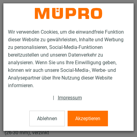
Kontakt
Wir verwenden Cookies, um die einwandfreie Funktion
dieser Website zu gewährleisten, Inhalte und Werbung
zu personalisieren, Social-Media-Funktionen
bereitzustellen und unseren Datenverkehr zu
analysieren. Wenn Sie uns Ihre Einwilligung geben,
Produkte
Befestigungstechnik
Rohrschellen
können wir auch unsere Social-Media-, Werbe- und
Schraubrohrschellen
Analysepartner über Ihre Nutzung dieser Website
15 / 50
informieren.
|
Impressum
Schraubrohrschellen
Ablehnen
Akzeptieren
Schraubrohrschelle DÄMMGULAST® gelb, M8/M10, 3/4"
(26-30 mm), verzinkt