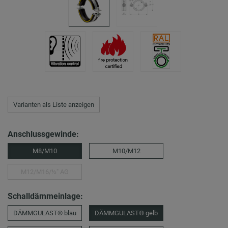
Varianten als Liste anzeigen
Anschlussgewinde:
M8/M10
M10/M12
M12/M16/½″ AG
Schalldämmeinlage:
DÄMMGULAST® blau
DÄMMGULAST® gelb