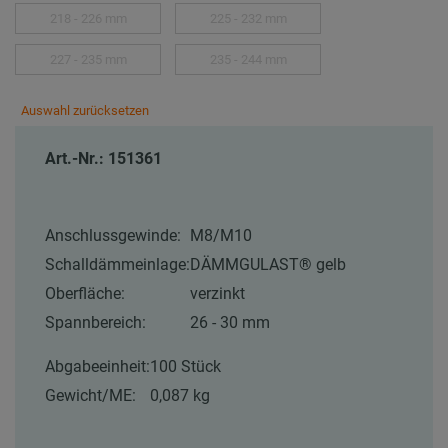
218 - 226 mm
225 - 232 mm
227 - 235 mm
235 - 244 mm
Auswahl zurücksetzen
Art.-Nr.: 151361
Anschlussgewinde:
M8/M10
Schalldämmeinlage:
DÄMMGULAST® gelb
Oberfläche:
verzinkt
Spannbereich:
26 - 30 mm
Abgabeeinheit:
100 Stück
Gewicht/ME:
0,087 kg