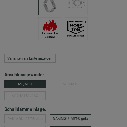
Varianten als Liste anzeigen
Anschlussgewinde:
M8/M10
M10/M12
M12/M16/½″ AG
Schalldämmeinlage:
DÄMMGULAST® blau
DÄMMGULAST® gelb