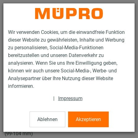
Kontakt
Wir verwenden Cookies, um die einwandfreie Funktion
dieser Website zu gewährleisten, Inhalte und Werbung
zu personalisieren, Social-Media-Funktionen
bereitzustellen und unseren Datenverkehr zu
analysieren. Wenn Sie uns Ihre Einwilligung geben,
Produkte
Befestigungstechnik
Rohrschellen
können wir auch unsere Social-Media-, Werbe- und
Schraubrohrschellen
Analysepartner über Ihre Nutzung dieser Website
15 / 50
informieren.
|
Impressum
Schraubrohrschellen
Ablehnen
Akzeptieren
V4A Schraubrohrschelle ohne Einlage, M8/M10, 102 mm
(99-104 mm)