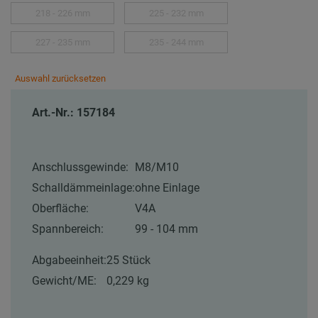
218 - 226 mm
225 - 232 mm
227 - 235 mm
235 - 244 mm
Auswahl zurücksetzen
Art.-Nr.: 157184
Anschlussgewinde:
M8/M10
Schalldämmeinlage:
ohne Einlage
Oberfläche:
V4A
Spannbereich:
99 - 104 mm
Abgabeeinheit:
25 Stück
Gewicht/ME:
0,229 kg