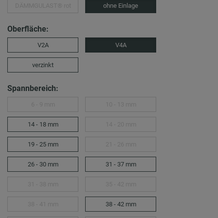
DÄMMGULAST® rot
ohne Einlage
Oberfläche:
V2A
V4A
verzinkt
Spannbereich:
6 - 9 mm
10 - 13 mm
14 - 18 mm
14 - 20 mm
19 - 25 mm
21 - 26 mm
26 - 30 mm
31 - 37 mm
31 - 38 mm
35 - 42 mm
38 - 41 mm
38 - 42 mm