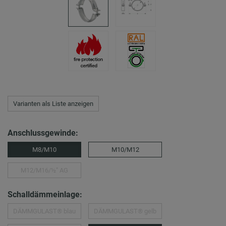
Varianten als Liste anzeigen
Anschlussgewinde:
M8/M10
M10/M12
M12/M16/½″ AG
Schalldämmeinlage:
DÄMMGULAST® blau
DÄMMGULAST® gelb