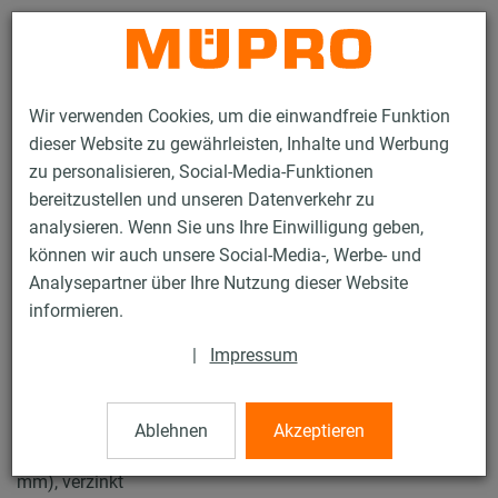
Kontakt
Wir verwenden Cookies, um die einwandfreie Funktion
dieser Website zu gewährleisten, Inhalte und Werbung
zu personalisieren, Social-Media-Funktionen
bereitzustellen und unseren Datenverkehr zu
analysieren. Wenn Sie uns Ihre Einwilligung geben,
Produkte
Befestigungstechnik
Rohrschellen
können wir auch unsere Social-Media-, Werbe- und
Schraubrohrschellen
Analysepartner über Ihre Nutzung dieser Website
15 / 50
informieren.
|
Impressum
Schraubrohrschellen
Ablehnen
Akzeptieren
Schraubrohrschelle ohne Einlage, M8/M10, 5" (133-140
mm), verzinkt