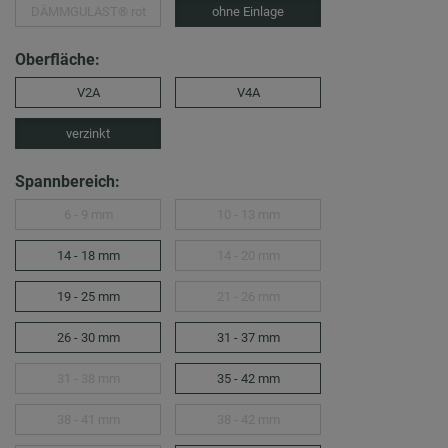
DÄMMGULAST® rot
ohne Einlage
Oberfläche:
V2A
V4A
verzinkt
Spannbereich:
6 - 9 mm
10 - 13 mm
14 - 18 mm
14 - 20 mm
19 - 25 mm
21 - 26 mm
26 - 30 mm
31 - 37 mm
31 - 38 mm
35 - 42 mm
38 - 41 mm
38 - 42 mm