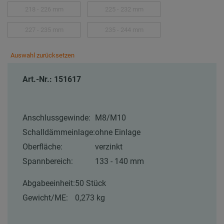
218 - 226 mm
225 - 232 mm
227 - 235 mm
235 - 244 mm
Auswahl zurücksetzen
Art.-Nr.: 151617
Anschlussgewinde:
M8/M10
Schalldämmeinlage:
ohne Einlage
Oberfläche:
verzinkt
Spannbereich:
133 - 140 mm
Abgabeeinheit:
50 Stück
Gewicht/ME:
0,273 kg