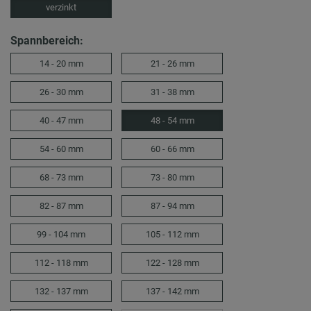
verzinkt
Spannbereich:
14 - 20 mm
21 - 26 mm
26 - 30 mm
31 - 38 mm
40 - 47 mm
48 - 54 mm
54 - 60 mm
60 - 66 mm
68 - 73 mm
73 - 80 mm
82 - 87 mm
87 - 94 mm
99 - 104 mm
105 - 112 mm
112 - 118 mm
122 - 128 mm
132 - 137 mm
137 - 142 mm