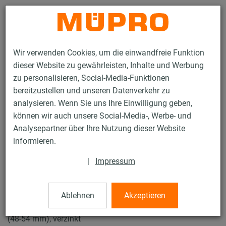
Kontakt
Wir verwenden Cookies, um die einwandfreie Funktion
dieser Website zu gewährleisten, Inhalte und Werbung
zu personalisieren, Social-Media-Funktionen
bereitzustellen und unseren Datenverkehr zu
analysieren. Wenn Sie uns Ihre Einwilligung geben,
Produkte
Befestigungstechnik
Schallschutz
können wir auch unsere Social-Media-, Werbe- und
Rohrschellen mit Schalldämmung
Schraubrohrschellen
Analysepartner über Ihre Nutzung dieser Website
16 / 27
informieren.
|
Impressum
Schraubrohrschellen
Ablehnen
Akzeptieren
Schraubrohrschelle DÄMMGULAST® blau, M8/M10, 1.1/2"
(48-54 mm), verzinkt