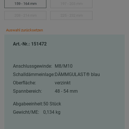
159 - 164 mm
197 - 203 mm
208 - 214 mm
225 - 232 mm
Auswahl zurücksetzen
Art.-Nr.: 151472
Anschlussgewinde:
M8/M10
Schalldämmeinlage:
DÄMMGULAST® blau
Oberfläche:
verzinkt
Spannbereich:
48 - 54 mm
Abgabeeinheit:
50 Stück
Gewicht/ME:
0,134 kg