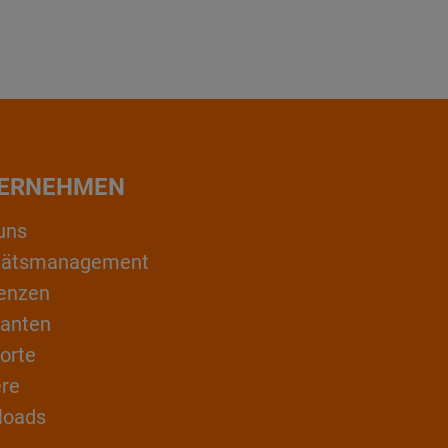
ERNEHMEN
uns
itätsmanagement
enzen
ranten
orte
ere
loads