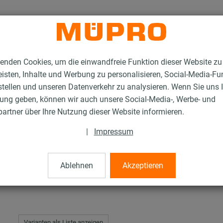
enden Cookies, um die einwandfreie Funktion dieser Website zu
isten, Inhalte und Werbung zu personalisieren, Social-Media-Fu
stellen und unseren Datenverkehr zu analysieren. Wenn Sie uns 
gung geben, können wir auch unsere Social-Media-, Werbe- und
mmte Edelstahlprodukte
DÄMMGULAST® Puffer
artner über Ihre Nutzung dieser Website informieren.
|
Impressum
uffer
Ablehnen
Akzeptieren
Varianten als Liste anzeigen