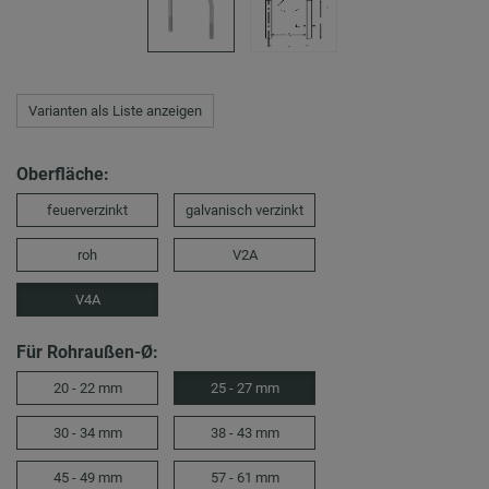
Varianten als Liste anzeigen
Oberfläche:
feuerverzinkt
galvanisch verzinkt
roh
V2A
V4A
Für Rohraußen-Ø:
20 - 22 mm
25 - 27 mm
30 - 34 mm
38 - 43 mm
45 - 49 mm
57 - 61 mm