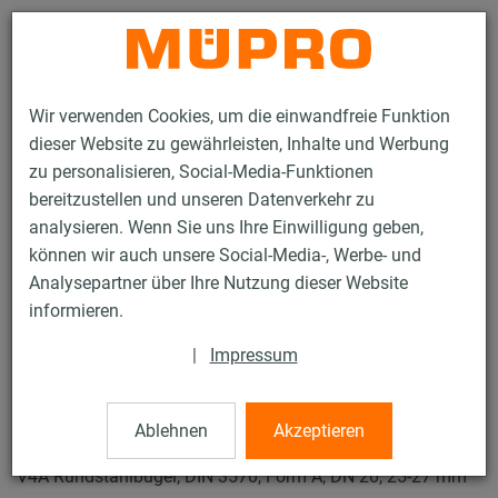
Kontakt
Wir verwenden Cookies, um die einwandfreie Funktion
dieser Website zu gewährleisten, Inhalte und Werbung
zu personalisieren, Social-Media-Funktionen
bereitzustellen und unseren Datenverkehr zu
analysieren. Wenn Sie uns Ihre Einwilligung geben,
Produkte
Befestigungstechnik
Schwerlast­befestigung
können wir auch unsere Social-Media-, Werbe- und
Rohrschellen und Zubehör für die Schwerlastbefestigung
Analysepartner über Ihre Nutzung dieser Website
Rundstahlbügel DIN 3570
informieren.
10 / 13
|
Impressum
Rundstahlbügel DIN 3570
Ablehnen
Akzeptieren
V4A Rundstahlbügel, DIN 3570, Form A, DN 20, 25-27 mm