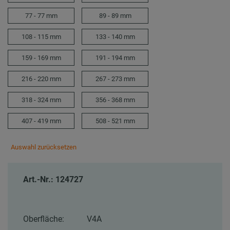
77 - 77 mm
89 - 89 mm
108 - 115 mm
133 - 140 mm
159 - 169 mm
191 - 194 mm
216 - 220 mm
267 - 273 mm
318 - 324 mm
356 - 368 mm
407 - 419 mm
508 - 521 mm
Auswahl zurücksetzen
Art.-Nr.: 124727
Oberfläche:
V4A