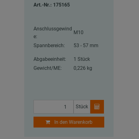
Art.-Nr.: 175165
Anschlussgewind
M10
e:
Spannbereich:
53 - 57 mm
Abgabeeinheit:
1 Stück
Gewicht/ME:
0,226 kg
Stück
In den Warenkorb