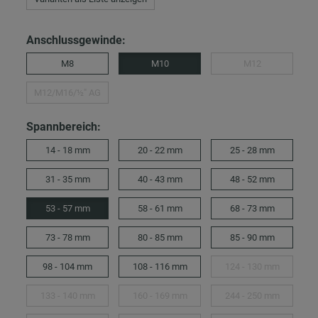
Anschlussgewinde:
M8
M10
M12
M12/M16/½″ AG
Spannbereich:
14 - 18 mm
20 - 22 mm
25 - 28 mm
31 - 35 mm
40 - 43 mm
48 - 52 mm
53 - 57 mm
58 - 61 mm
68 - 73 mm
73 - 78 mm
80 - 85 mm
85 - 90 mm
98 - 104 mm
108 - 116 mm
124 - 130 mm
133 - 140 mm
160 - 169 mm
244 - 250 mm