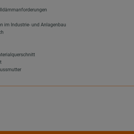
halldämmanforderungen
en im Industrie- und Anlagenbau
ch
terialquerschnitt
t
ussmutter