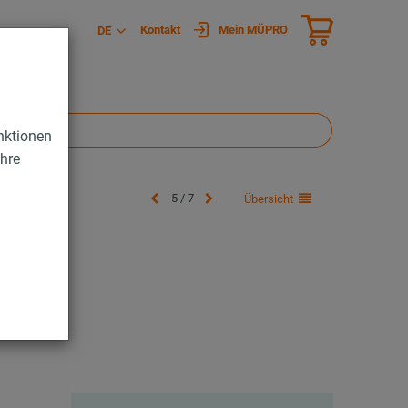
Kontakt
Mein MÜPRO
DE
nktionen
Ihre
5 / 7
Übersicht
hrung
ng