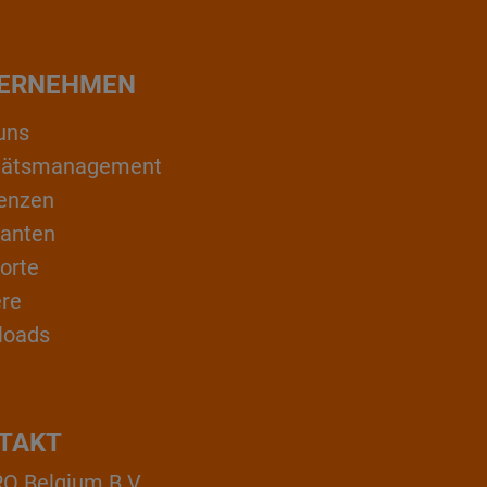
ERNEHMEN
uns
itätsmanagement
enzen
ranten
orte
ere
loads
TAKT
 Belgium B.V.