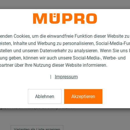
enden Cookies, um die einwandfreie Funktion dieser Website zu
isten, Inhalte und Werbung zu personalisieren, Social-Media-Fu
stellen und unseren Datenverkehr zu analysieren. Wenn Sie uns 
gung geben, können wir auch unsere Social-Media-, Werbe- und
rschellen für die Sprinklerbefestigung
Schraubrohrschellen, schwere Ausfü
artner über Ihre Nutzung dieser Website informieren.
|
Impressum
len, schwere Ausführu
Ablehnen
Akzeptieren
age, M10, 57 mm (53-57 mm) verzinkt
Varianten als Liste anzeigen