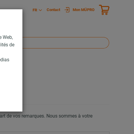
Contact
Mon MÜPRO
FR
te Web,
lités de
édias
 part de vos remarques. Nous sommes à votre