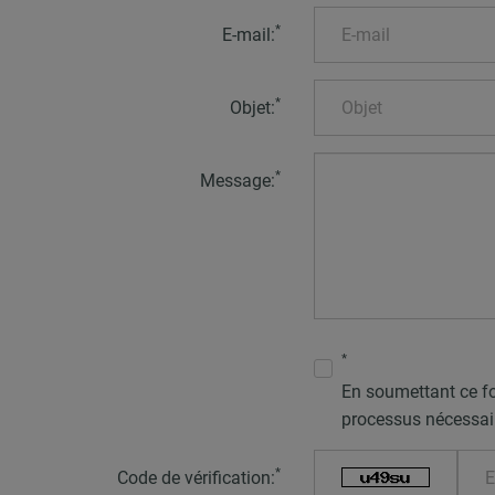
*
E-mail:
*
Objet:
*
Message:
*
En soumettant ce fo
processus nécessaire
*
Code de vérification: