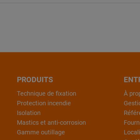
PRODUITS
ENT
Technique de fixation
À pro
Protection incendie
Gesti
Isolation
Référ
Mastics et anti-corrosion
Fourn
Gamme outillage
Local