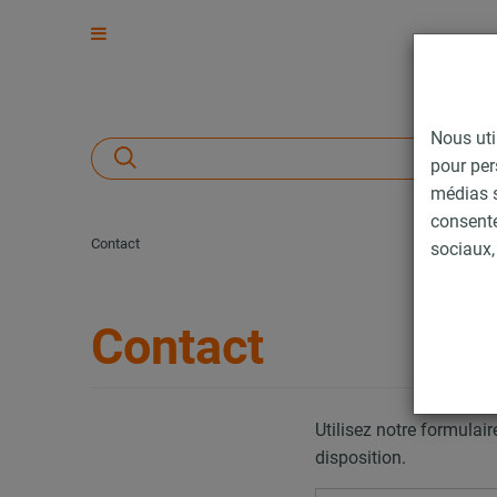
Nous uti
pour per
médias s
consent
Contact
sociaux, 
Contact
Utilisez notre formula
disposition.