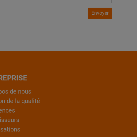
Envoyer
REPRISE
pos de nous
on de la qualité
ences
isseurs
isations