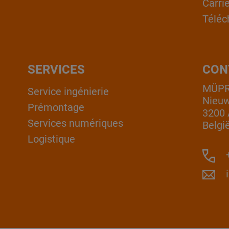
Carri
Téléc
SERVICES
CON
MÜPRO
Service ingénierie
Nieuw
Prémontage
3200 
Services numériques
Belgi
Logistique
+