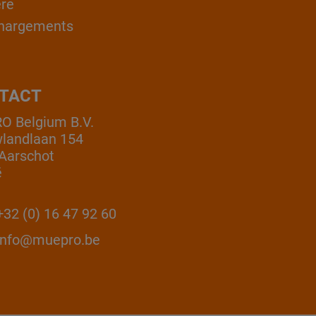
ère
hargements
TACT
 Belgium B.V.
landlaan 154
Aarschot
ë
32 (0) 16 47 92 60
info@muepro.be