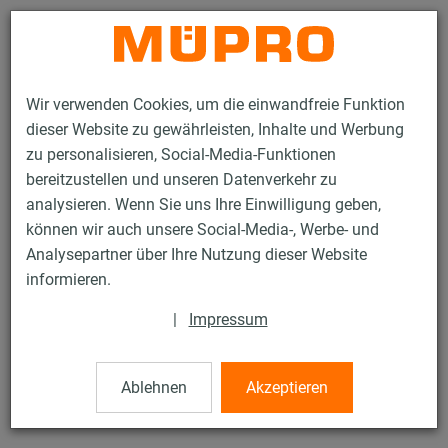
Kontakt
Wir verwenden Cookies, um die einwandfreie Funktion
dieser Website zu gewährleisten, Inhalte und Werbung
zu personalisieren, Social-Media-Funktionen
bereitzustellen und unseren Datenverkehr zu
analysieren. Wenn Sie uns Ihre Einwilligung geben,
Produkte
Befestigungstechnik
Beschilderung
Spannsatz
können wir auch unsere Social-Media-, Werbe- und
Analysepartner über Ihre Nutzung dieser Website
18 / 18
informieren.
|
Impressum
Spannsatz
Ablehnen
Akzeptieren
ML-Spannschraube Nr. 708-2, M8 x 45 mm, verzinkt