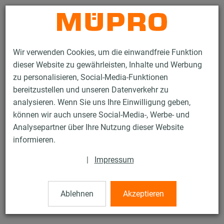
Kontakt
Wir verwenden Cookies, um die einwandfreie Funktion
dieser Website zu gewährleisten, Inhalte und Werbung
zu personalisieren, Social-Media-Funktionen
bereitzustellen und unseren Datenverkehr zu
analysieren. Wenn Sie uns Ihre Einwilligung geben,
Produkte
Befestigungstechnik
Beschilderung
Spannsatz
können wir auch unsere Social-Media-, Werbe- und
Analysepartner über Ihre Nutzung dieser Website
18 / 18
informieren.
|
Impressum
Spannsatz
Ablehnen
Akzeptieren
ML-Spannschraube Nr. 709-1, M10 x 45 mm, geschlitzter
Schaft, verzinkt