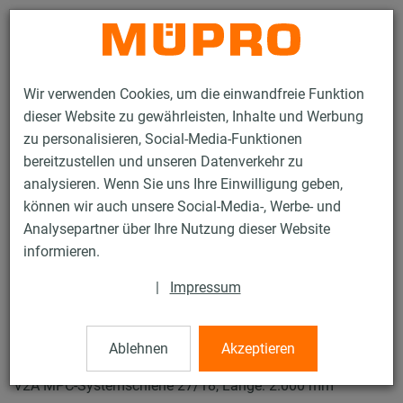
Kontakt
Wir verwenden Cookies, um die einwandfreie Funktion
dieser Website zu gewährleisten, Inhalte und Werbung
zu personalisieren, Social-Media-Funktionen
bereitzustellen und unseren Datenverkehr zu
analysieren. Wenn Sie uns Ihre Einwilligung geben,
Produkte
Befestigungstechnik
Lüftungsbefestigung
können wir auch unsere Social-Media-, Werbe- und
Edelstahlprodukte für die Lüftungsbefestigung
Analysepartner über Ihre Nutzung dieser Website
MPC-Systemschienen
informieren.
3 / 52
|
Impressum
MPC-Systemschienen
Ablehnen
Akzeptieren
V2A MPC-Systemschiene 27/18, Länge: 2.000 mm