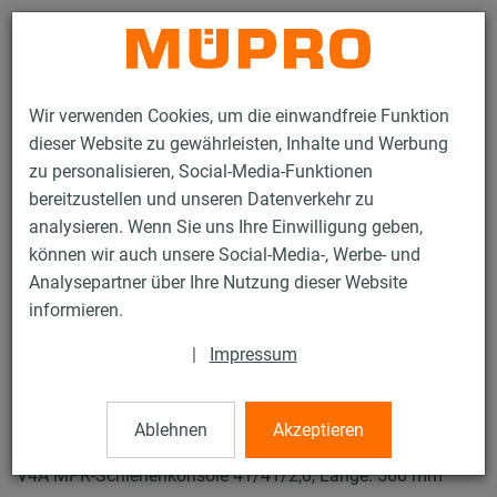
Kontakt
Wir verwenden Cookies, um die einwandfreie Funktion
dieser Website zu gewährleisten, Inhalte und Werbung
zu personalisieren, Social-Media-Funktionen
bereitzustellen und unseren Datenverkehr zu
analysieren. Wenn Sie uns Ihre Einwilligung geben,
Produkte
Befestigungstechnik
Lüftungsbefestigung
können wir auch unsere Social-Media-, Werbe- und
Edelstahlprodukte für die Lüftungsbefestigung
Analysepartner über Ihre Nutzung dieser Website
MPR-Schienenkonsolen
informieren.
37 / 52
|
Impressum
MPR-Schienenkonsolen
Ablehnen
Akzeptieren
V4A MPR-Schienenkonsole 41/41/2,0, Länge: 560 mm