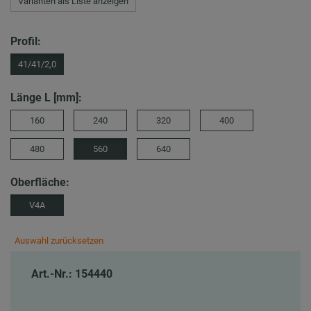
Varianten als Liste anzeigen
Profil:
41/41/2,0
Länge L [mm]:
160
240
320
400
480
560
640
Oberfläche:
V4A
Auswahl zurücksetzen
Art.-Nr.: 154440