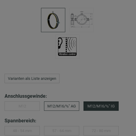
Varianten als Liste anzeigen
Anschlussgewinde:
M12
M12/M16/½″ AG
M12/M16/½″ IG
Spannbereich:
48 - 54 mm
57 - 64 mm
72 - 80 mm