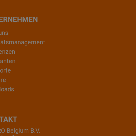
ERNEHMEN
uns
itätsmanagement
enzen
ranten
orte
ere
loads
TAKT
 Belgium B.V.