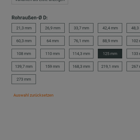
Rohraußen-Ø D:
21,3 mm
26,9 mm
33,7 mm
42,4 mm
48,3
60,3 mm
64 mm
76,1 mm
88,9 mm
102
108 mm
110 mm
114,3 mm
125 mm
133
139,7 mm
159 mm
168,3 mm
219,1 mm
267
273 mm
Auswahl zurücksetzen