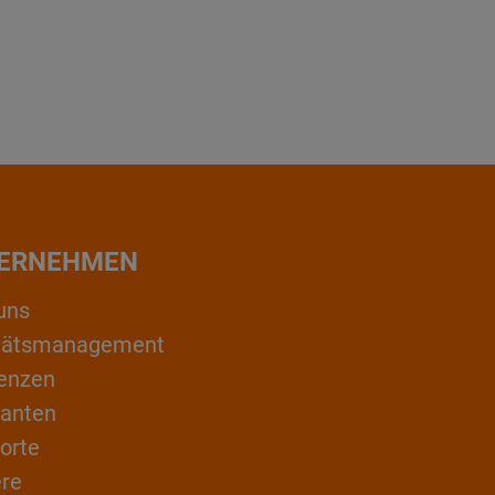
ERNEHMEN
uns
itätsmanagement
enzen
ranten
orte
ere