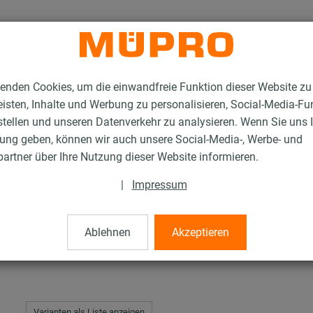
enden Cookies, um die einwandfreie Funktion dieser Website zu
isten, Inhalte und Werbung zu personalisieren, Social-Media-Fu
stellen und unseren Datenverkehr zu analysieren. Wenn Sie uns 
gung geben, können wir auch unsere Social-Media-, Werbe- und
Fest- und Lospunkte für die Schwerlastbefestigung
Hartholzschalen
artner über Ihre Nutzung dieser Website informieren.
|
Impressum
Ablehnen
Akzeptieren
Varianten als Liste anzeigen