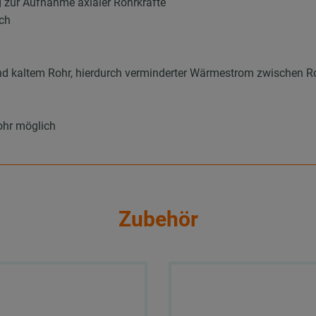
g zur Aufnahme axialer Rohrkräfte
ich
 und kaltem Rohr, hierdurch verminderter Wärmestrom zwische
Rohr möglich
Zubehör