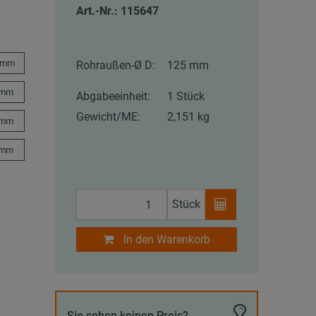
Art.-Nr.: 115647
 mm
Rohraußen-Ø D:
125 mm
 mm
Abgabeeinheit:
1 Stück
Gewicht/ME:
2,151 kg
 mm
 mm
Stück
In den Warenkorb
Sie sehen keinen Preis?