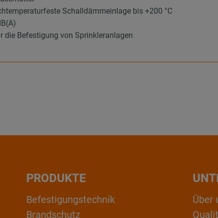
htemperaturfeste Schalldämmeinlage bis +200 °C
dB(A)
 die Befestigung von Sprinkleranlagen
PRODUKTE
UNT
Befestigungstechnik
Über 
Brandschutz
Qual