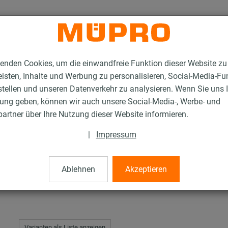
enden Cookies, um die einwandfreie Funktion dieser Website zu
isten, Inhalte und Werbung zu personalisieren, Social-Media-Fu
stellen und unseren Datenverkehr zu analysieren. Wenn Sie uns 
gung geben, können wir auch unsere Social-Media-, Werbe- und
rschellen für die Sprinklerbefestigung
Schraubrohrschellen, schwere Ausfü
artner über Ihre Nutzung dieser Website informieren.
|
Impressum
len, schwere Ausführu
Ablehnen
Akzeptieren
Varianten als Liste anzeigen