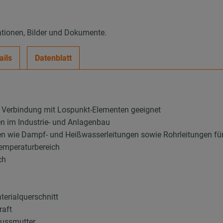
ationen, Bilder und Dokumente.
ails
Datenblatt
n Verbindung mit Lospunkt-Elementen geeignet
en im Industrie- und Anlagenbau
gen wie Dampf- und Heißwasserleitungen sowie Rohrleitungen fü
Temperaturbereich
ch
terialquerschnitt
raft
ussmutter