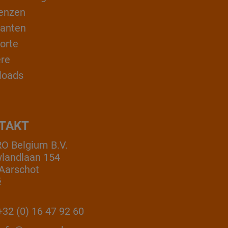
enzen
ranten
orte
ere
loads
TAKT
 Belgium B.V.
landlaan 154
Aarschot
ë
32 (0) 16 47 92 60