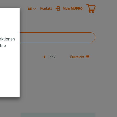
Kontakt
Mein MÜPRO
DE
nktionen
Ihre
7 / 7
Übersicht
hrung
ng