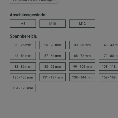
Anschlussgewinde:
M8
M10
M12
Spannbereich:
20 - 26 mm
25 - 28 mm
30 - 35 mm
40 - 43 
48 - 54 mm
57 - 64 mm
68 - 72 mm
72 - 80 
82 - 86 mm
88 - 92 mm
99 - 103 mm
108 - 118
125 - 130 mm
131 - 137 mm
138 - 144 mm
159 - 168
164 - 170 mm