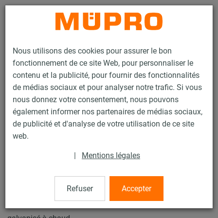
Contact
Nous utilisons des cookies pour assurer le bon
fonctionnement de ce site Web, pour personnaliser le
contenu et la publicité, pour fournir des fonctionnalités
de médias sociaux et pour analyser notre trafic. Si vous
nous donnez votre consentement, nous pouvons
Produits
Technique de fixation
Fixation de gaines
également informer nos partenaires de médias sociaux,
Rails d'installation pour la fixation de gaines
de publicité et d'analyse de votre utilisation de ce site
Rails d’installation MPT (plage de charge lourde)
web.
Pince de serrage MPT
28 / 31
|
Mentions légales
Refuser
Accepter
Pince de serrage MPT