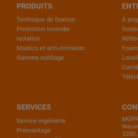
PRODUITS
ENT
Technique de fixation
À pro
Protection incendie
Gesti
Isolation
Référ
Mastics et anti-corrosion
Fourn
Gamme outillage
Local
Carri
Téléc
SERVICES
CON
MÜPRO
Service ingénierie
Nieuw
Prémontage
3200 