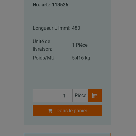
No. art.: 113526
Longueur L [mm]:
480
Unité de
1 Pièce
livraison:
Poids/MU:
5,416 kg
Pièce
Dans le panier