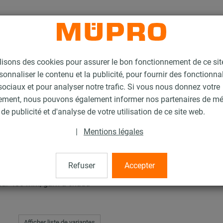
lisons des cookies pour assurer le bon fonctionnement de ce si
sonnaliser le contenu et la publicité, pour fournir des fonctionna
ociaux et pour analyser notre trafic. Si vous nous donnez votre
ement, nous pouvons également informer nos partenaires de m
'insonorisation galvanisés à chaud
Kit support universel MPC
de publicité et d'analyse de votre utilisation de ce site web.
|
Mentions légales
rsel MPC
Refuser
Accepter
eur 480 mm, galv. à chaud
Afficher liste de variantes