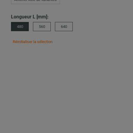
Longueur L [mm]:
480
560
640
Réinitialiser la sélection