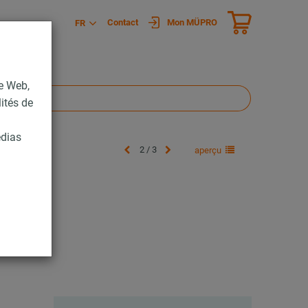
Contact
Mon MÜPRO
FR
te Web,
lités de
édias
2 / 3
aperçu