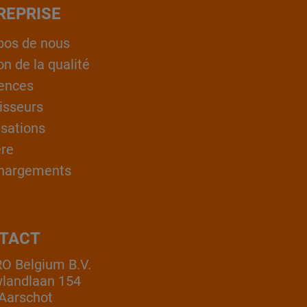
REPRISE
pos de nous
on de la qualité
ences
isseurs
isations
ère
hargements
TACT
 Belgium B.V.
landlaan 154
Aarschot