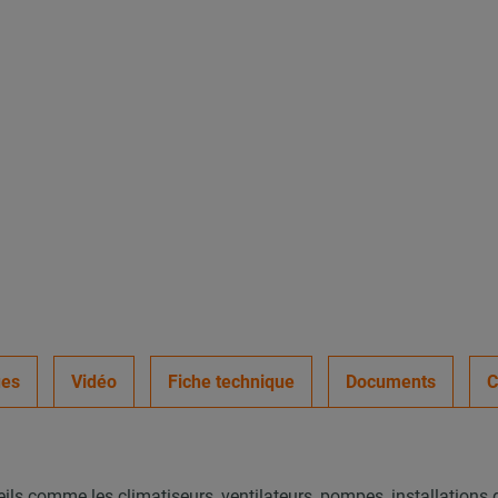
ues
Vidéo
Fiche technique
Documents
eils comme les climatiseurs, ventilateurs, pompes, installations