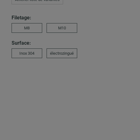
Filetage:
M8
M10
Surface:
Inox 304
électrozingué