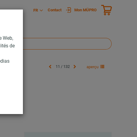
Contact
Mon MÜPRO
FR
te Web,
lités de
édias
11 / 132
aperçu