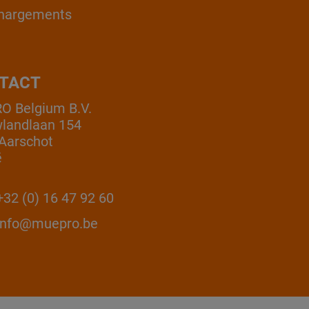
hargements
TACT
 Belgium B.V.
landlaan 154
Aarschot
ë
32 (0) 16 47 92 60
info@muepro.be