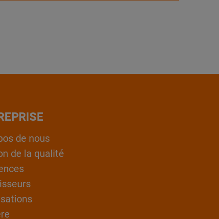
REPRISE
pos de nous
on de la qualité
ences
isseurs
isations
ère