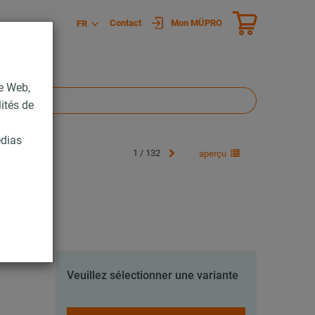
Contact
Mon MÜPRO
FR
te Web,
lités de
édias
1 / 132
aperçu
Veuillez sélectionner une variante