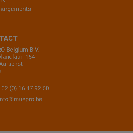
hargements
TACT
 Belgium B.V.
landlaan 154
Aarschot
ë
32 (0) 16 47 92 60
info@muepro.be