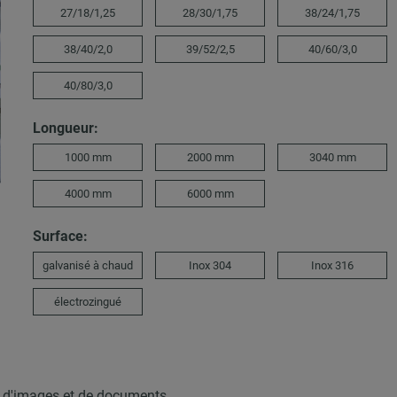
27/18/1,25
28/30/1,75
38/24/1,75
38/40/2,0
39/52/2,5
40/60/3,0
40/80/3,0
Longueur:
1000 mm
2000 mm
3040 mm
4000 mm
6000 mm
Surface:
galvanisé à chaud
Inox 304
Inox 316
électrozingué
, d'images et de documents.