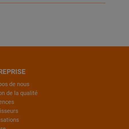
REPRISE
pos de nous
on de la qualité
ences
isseurs
isations
ère