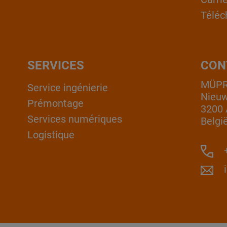
Téléc
SERVICES
CON
MÜPRO
Service ingénierie
Nieuw
Prémontage
3200 
Services numériques
Belgi
Logistique
+