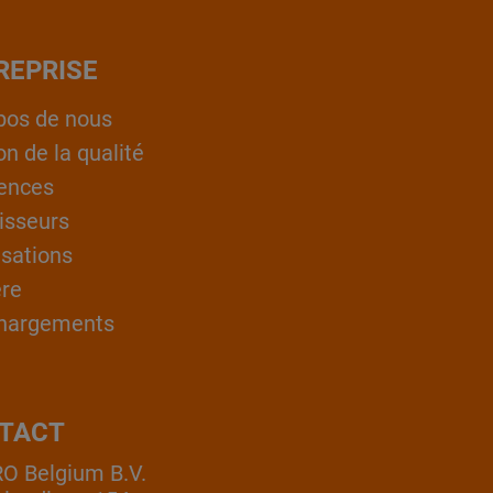
REPRISE
pos de nous
on de la qualité
ences
isseurs
isations
ère
hargements
TACT
 Belgium B.V.