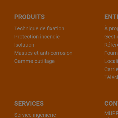
PRODUITS
ENT
Technique de fixation
À pro
Protection incendie
Gesti
Isolation
Référ
Mastics et anti-corrosion
Fourn
Gamme outillage
Local
Carri
Téléc
SERVICES
CON
MÜPRO
Service ingénierie