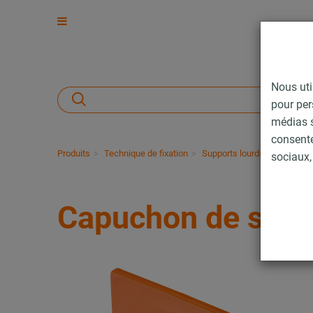
Nous uti
pour per
médias s
consent
Produits
Technique de fixation
Supports lourds
Rails d’
sociaux, 
Capuchon de sécu