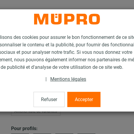
lisons des cookies pour assurer le bon fonctionnement de ce si
sonnaliser le contenu et la publicité, pour fournir des fonctionna
ociaux et pour analyser notre trafic. Si vous nous donnez votre
ement, nous pouvons également informer nos partenaires de m
installation MPT (plage de charge lourde)
Capuchon de sécurité MPT
de publicité et d'analyse de votre utilisation de ce site web.
|
Mentions légales
rité MPT
Refuser
Accepter
Afficher liste de variantes
Pour profils: