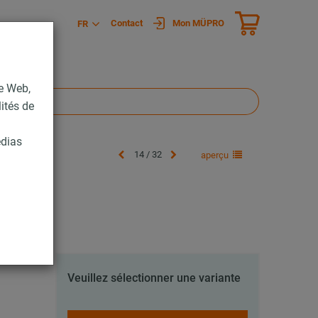
Contact
Mon MÜPRO
FR
te Web,
lités de
édias
14 / 32
aperçu
Veuillez sélectionner une variante