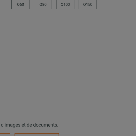
Q50
Q80
Q100
Q150
, d'images et de documents.