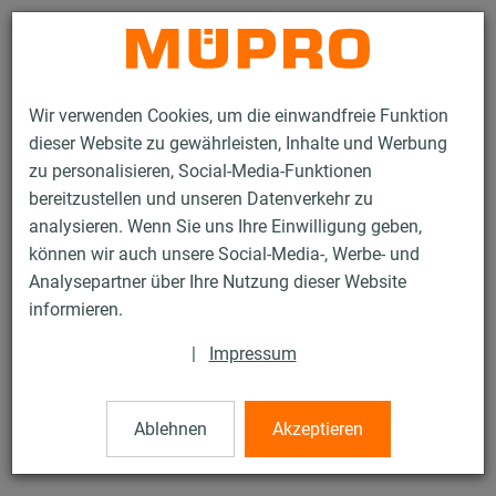
Kontakt
Wir verwenden Cookies, um die einwandfreie Funktion
dieser Website zu gewährleisten, Inhalte und Werbung
zu personalisieren, Social-Media-Funktionen
bereitzustellen und unseren Datenverkehr zu
analysieren. Wenn Sie uns Ihre Einwilligung geben,
Produkte
Befestigungstechnik
Lüftungsbefestigung
können wir auch unsere Social-Media-, Werbe- und
Edelstahlprodukte für die Lüftungsbefestigung
MPC-Sattelflansch
Analysepartner über Ihre Nutzung dieser Website
19 / 52
informieren.
|
Impressum
MPC-Sattelflansch
Ablehnen
Akzeptieren
V4A MPC-Sattelflansch längs für Profile 27/18-28/30