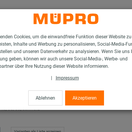
enden Cookies, um die einwandfreie Funktion dieser Website zu
isten, Inhalte und Werbung zu personalisieren, Social-Media-Fu
stellen und unseren Datenverkehr zu analysieren. Wenn Sie uns 
gung geben, können wir auch unsere Social-Media-, Werbe- und
erverzinkte Produkte für die Lüftungsbefestigung
MPC-Abschlusskappen
artner über Ihre Nutzung dieser Website informieren.
|
Impressum
appen
Ablehnen
Akzeptieren
40, 38/80, schwarz
Varianten als Liste anzeigen