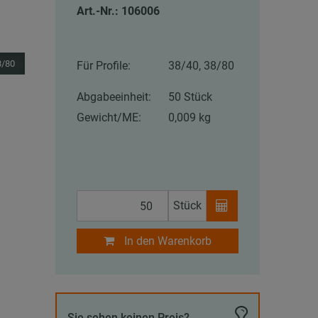
Art.-Nr.: 106006
8/80
Für Profile:
38/40, 38/80
Abgabeeinheit:
50 Stück
Gewicht/ME:
0,009 kg
Stück
In den Warenkorb
Sie sehen keinen Preis?