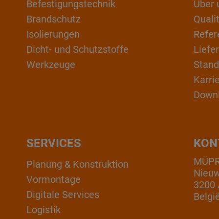
Befestigungstechnik
Über 
Brandschutz
Qual
Isolierungen
Refer
Dicht- und Schutzstoffe
Liefe
Werkzeuge
Stand
Karri
Down
SERVICES
KON
MÜPRO
Planung & Konstruktion
Nieuw
Vormontage
3200 
Digitale Services
Belgi
Logistik