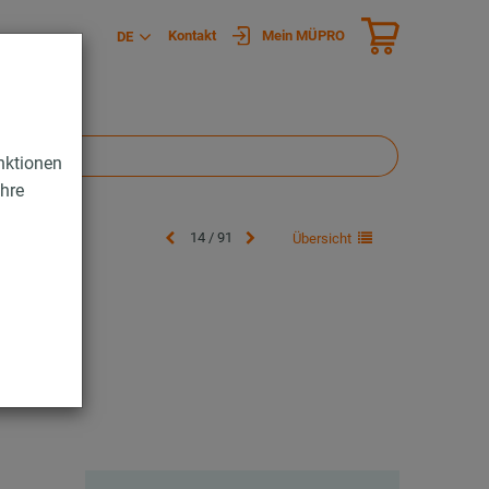
Kontakt
Mein MÜPRO
DE
nktionen
Ihre
14 / 91
Übersicht