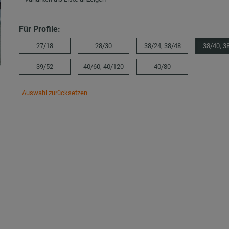
Für Profile:
27/18
28/30
38/24, 38/48
38/40, 3
39/52
40/60, 40/120
40/80
Auswahl zurücksetzen