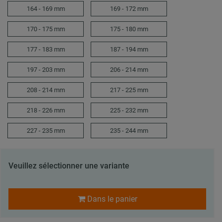
164 - 169 mm
169 - 172 mm
170 - 175 mm
175 - 180 mm
177 - 183 mm
187 - 194 mm
197 - 203 mm
206 - 214 mm
208 - 214 mm
217 - 225 mm
218 - 226 mm
225 - 232 mm
227 - 235 mm
235 - 244 mm
Veuillez sélectionner une variante
Dans le panier