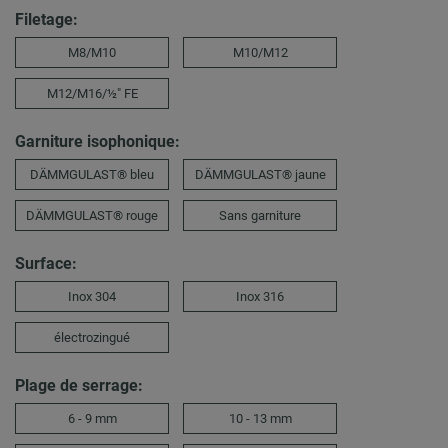
Filetage:
M8/M10
M10/M12
M12/M16/½″ FE
Garniture isophonique:
DÄMMGULAST® bleu
DÄMMGULAST® jaune
DÄMMGULAST® rouge
Sans garniture
Surface:
Inox 304
Inox 316
électrozingué
Plage de serrage:
6 - 9 mm
10 - 13 mm