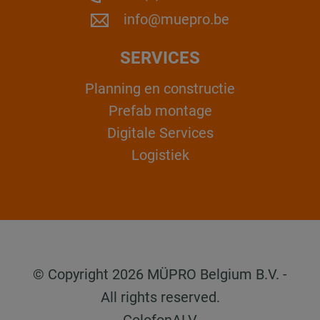
info@muepro.be
SERVICES
Planning en constructie
Prefab montage
Digitale Services
Logistiek
© Copyright 2026 MÜPRO Belgium B.V. -
All rights reserved.
Colofon
ALV