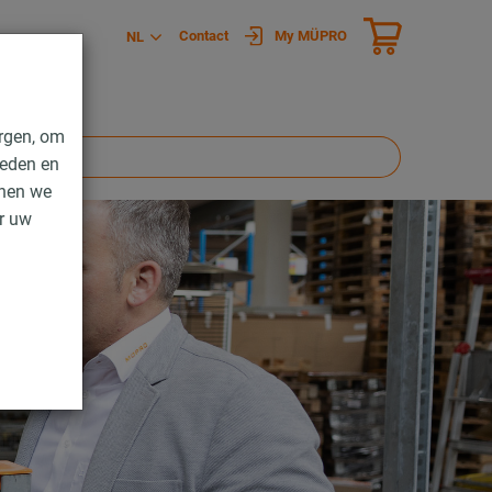
Contact
My MÜPRO
NL
rgen, om
ieden en
nnen we
er uw