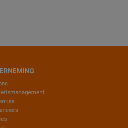
ERNEMING
ons
teitsmanagement
enties
anciers
ies
ère