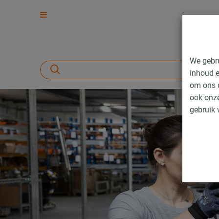
We gebr
inhoud e
om ons d
ook onze
gebruik 