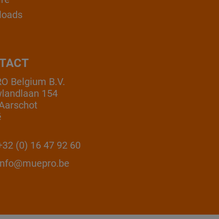
loads
TACT
 Belgium B.V.
landlaan 154
Aarschot
ë
32 (0) 16 47 92 60
info@muepro.be