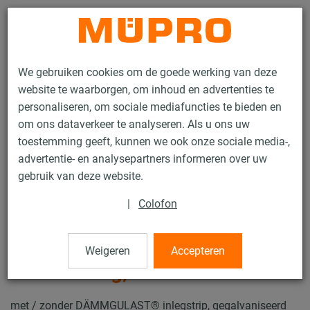
Contact
We gebruiken cookies om de goede werking van deze
website te waarborgen, om inhoud en advertenties te
personaliseren, om sociale mediafuncties te bieden en
om ons dataverkeer te analyseren. Als u ons uw
toestemming geeft, kunnen we ook onze sociale media-,
Producten
Bevestigingstechniek
Buisklemmen
advertentie- en analysepartners informeren over uw
ISO-Beugels Type H, M, T, tweedelig, met ISO-Schaal
gebruik van deze website.
31 / 50
|
Colofon
ISO-Beugels Type H, M, T,
Weigeren
Accepteren
tweedelig, met ISO-Schaal
met / zonder DÄMMGULAST® inlegstrip, gegalvaniseerd