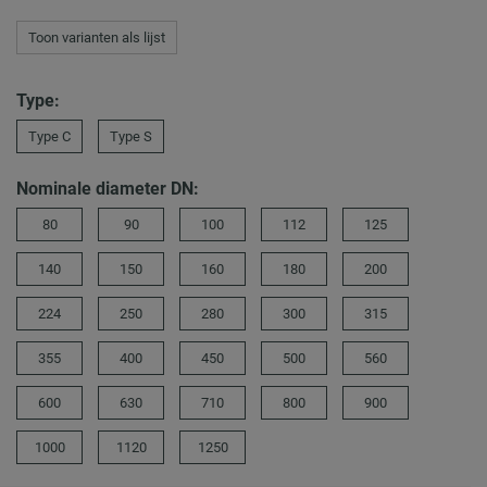
Toon varianten als lijst
Type:
Type C
Type S
Nominale diameter DN:
80
90
100
112
125
140
150
160
180
200
224
250
280
300
315
355
400
450
500
560
600
630
710
800
900
1000
1120
1250