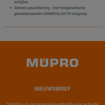
schijfjes
Geteste geluiddeming - met hoogelastische
geluiddempende DÄMMGULAST®-inlegstrip
NIEUWSBRIEF
Schrijf u in op onze nieuwsbrief voor actuele