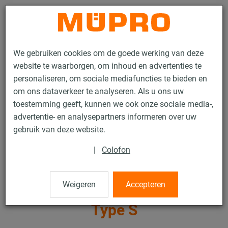
Contact
We gebruiken cookies om de goede werking van deze
website te waarborgen, om inhoud en advertenties te
personaliseren, om sociale mediafuncties te bieden en
om ons dataverkeer te analyseren. Als u ons uw
toestemming geeft, kunnen we ook onze sociale media-,
Producten
Bevestigingstechniek
Geluidsisolatie
advertentie- en analysepartners informeren over uw
Buisklemmen voor geluidsisolatie
gebruik van deze website.
Luchtkanaalbeugels Type C en Type S
|
Colofon
21 / 27
Weigeren
Accepteren
Luchtkanaalbeugels Type C en
Type S