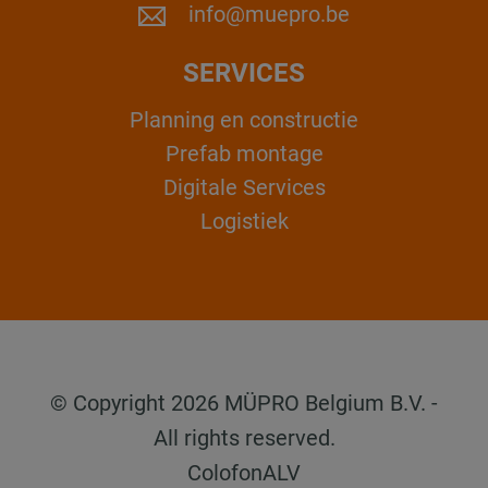
info@muepro.be
SERVICES
Planning en constructie
Prefab montage
Digitale Services
Logistiek
© Copyright 2026 MÜPRO Belgium B.V. -
All rights reserved.
Colofon
ALV