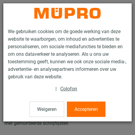
Contact
We gebruiken cookies om de goede werking van deze
website te waarborgen, om inhoud en advertenties te
personaliseren, om sociale mediafuncties te bieden en
om ons dataverkeer te analyseren. Als u ons uw
toestemming geeft, kunnen we ook onze sociale media-,
Producten
Bevestigingstechniek
Naamplaatjes
advertentie- en analysepartners informeren over uw
Kunststof-plaatjes
gebruik van deze website.
3 / 18
|
Colofon
Kunststof-plaatjes
Weigeren
Accepteren
met gemonteerde schrijflijsten