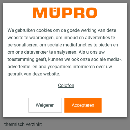
Contact
We gebruiken cookies om de goede werking van deze
website te waarborgen, om inhoud en advertenties te
personaliseren, om sociale mediafuncties te bieden en
om ons dataverkeer te analyseren. Als u ons uw
toestemming geeft, kunnen we ook onze sociale media-,
Producten
Bevestigingstechniek
Ventilatiebevestiging
advertentie- en analysepartners informeren over uw
Installatierails voor luchtkanaalbevestiging
gebruik van deze website.
MPT Draagprofielverbinder
|
Colofon
21 / 31
Weigeren
Accepteren
MPT Draagprofielverbinder
thermisch verzinkt