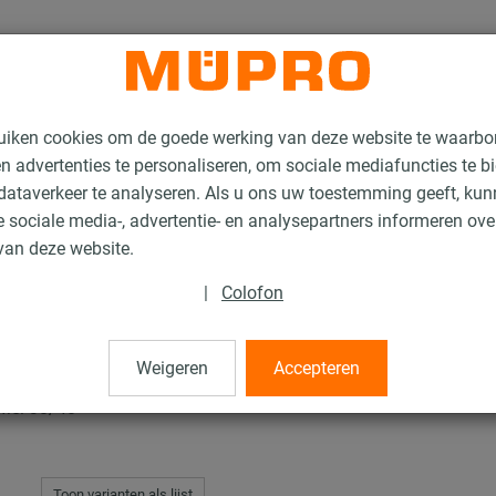
uiken cookies om de goede werking van deze website te waarbo
n advertenties te personaliseren, om sociale mediafuncties te b
ataverkeer te analyseren. Als u ons uw toestemming geeft, ku
 sociale media-, advertentie- en analysepartners informeren ov
nstallatierails voor luchtkanaalbevestiging
MPC Hamerkopbouten
van deze website.
|
Colofon
uten
Weigeren
Accepteren
iel 38/40
Toon varianten als lijst