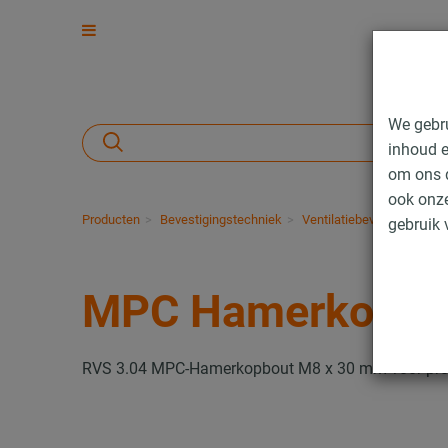
We gebr
inhoud e
om ons d
ook onze
Producten
Bevestigingstechniek
Ventilatiebevestiging
I
gebruik 
MPC Hamerkopbo
RVS 3.04 MPC-Hamerkopbout M8 x 30 mm voor prof