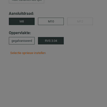
Aansluitdraad:
M8
M10
M12
Oppervlakte:
gegalvaniseerd
RVS 3.04
Selectie opnieuw instellen