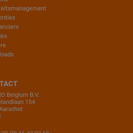
teitsmanagement
enties
anciers
ies
ère
loads
TACT
 Belgium B.V.
landlaan 154
Aarschot
ë