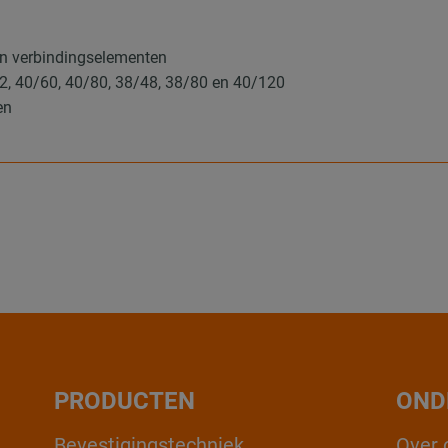
en verbindingselementen
52, 40/60, 40/80, 38/48, 38/80 en 40/120
en
PRODUCTEN
OND
Bevestigingstechniek
Over 