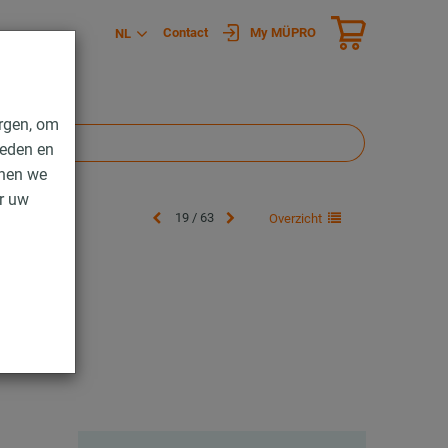
Contact
My MÜPRO
NL
rgen, om
ieden en
nnen we
er uw
19 / 63
Overzicht