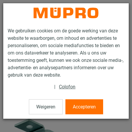
Contact
We gebruiken cookies om de goede werking van deze
website te waarborgen, om inhoud en advertenties te
personaliseren, om sociale mediafuncties te bieden en
om ons dataverkeer te analyseren. Als u ons uw
toestemming geeft, kunnen we ook onze sociale media-,
Producten
Bevestigingstechniek
Ventilatiebevestiging
advertentie- en analysepartners informeren over uw
Installatierails voor luchtkanaalbevestiging
MPC Zijhoeken
gebruik van deze website.
32 / 63
|
Colofon
MPC Zijhoeken
Weigeren
Accepteren