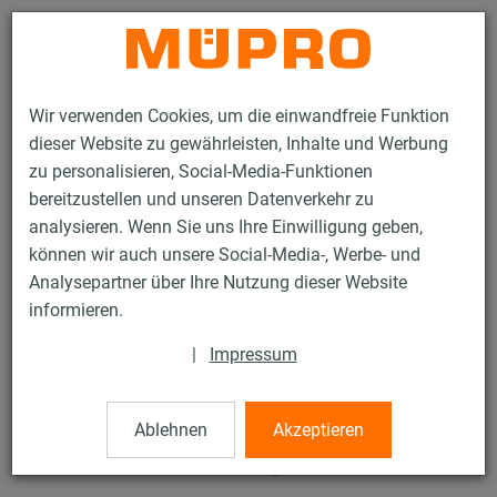
Kontakt
Wir verwenden Cookies, um die einwandfreie Funktion
dieser Website zu gewährleisten, Inhalte und Werbung
zu personalisieren, Social-Media-Funktionen
bereitzustellen und unseren Datenverkehr zu
analysieren. Wenn Sie uns Ihre Einwilligung geben,
Produkte
Befestigungstechnik
Lüftungsbefestigung
können wir auch unsere Social-Media-, Werbe- und
Edelstahlprodukte für die Lüftungsbefestigung
Analysepartner über Ihre Nutzung dieser Website
DÄMMGULAST® Schienenprofile
informieren.
43 / 52
|
Impressum
DÄMMGULAST®
Ablehnen
Akzeptieren
Schienenprofile