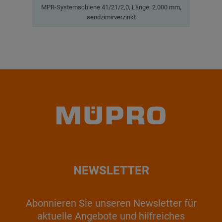
MPR-Systemschiene 41/21/2,0, Länge: 2.000 mm,
MP
sendzimirverzinkt
NEWSLETTER
Abonnieren Sie unseren Newsletter für
aktuelle Angebote und hilfreiches