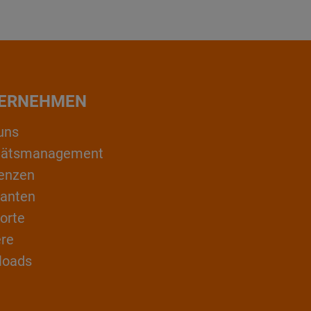
ERNEHMEN
uns
itätsmanagement
enzen
ranten
orte
ere
loads