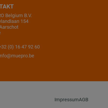
TAKT
 Belgium B.V.
landlaan 154
Aarschot
ë
32 (0) 16 47 92 60
info@muepro.be
Impressum
AGB