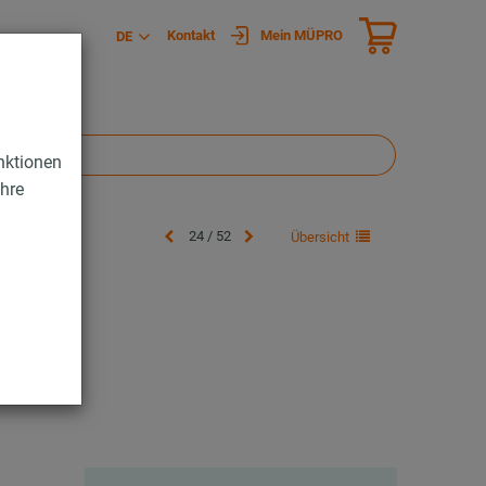
Kontakt
Mein MÜPRO
DE
nktionen
Ihre
24 / 52
Übersicht