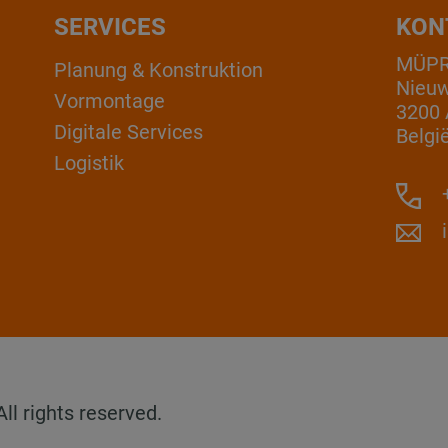
SERVICES
KON
MÜPRO
Planung & Konstruktion
Nieuw
Vormontage
3200 
Digitale Services
Belgi
Logistik
+
l rights reserved.