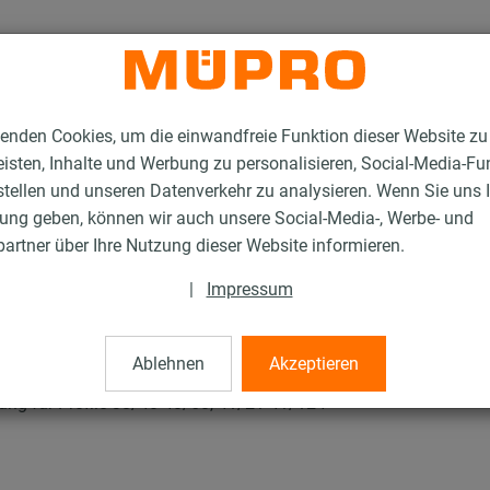
enden Cookies, um die einwandfreie Funktion dieser Website zu
isten, Inhalte und Werbung zu personalisieren, Social-Media-Fu
stellen und unseren Datenverkehr zu analysieren. Wenn Sie uns 
gung geben, können wir auch unsere Social-Media-, Werbe- und
lstahlprodukte für die Lüftungsbefestigung
Schienenverbinder
artner über Ihre Nutzung dieser Website informieren.
|
Impressum
r
Ablehnen
Akzeptieren
g für Profile 38/40-40/60, 41/21-41/124