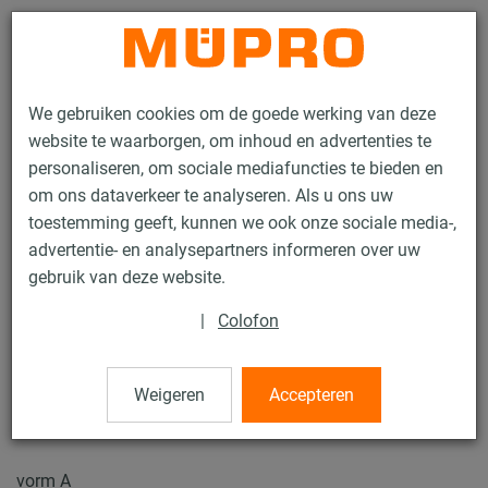
Contact
We gebruiken cookies om de goede werking van deze
website te waarborgen, om inhoud en advertenties te
personaliseren, om sociale mediafuncties te bieden en
om ons dataverkeer te analyseren. Als u ons uw
toestemming geeft, kunnen we ook onze sociale media-,
Producten
Bevestigingstechniek
Thermisch verzinkte producten
advertentie- en analysepartners informeren over uw
Thermisch verzinkte buisklemmen
Krambeugels volgens DIN 3570
gebruik van deze website.
5 / 5
|
Colofon
Krambeugels volgens DIN
Weigeren
Accepteren
3570
vorm A