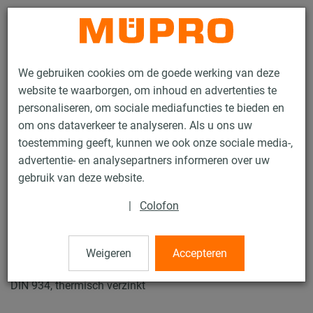
Contact
We gebruiken cookies om de goede werking van deze
website te waarborgen, om inhoud en advertenties te
personaliseren, om sociale mediafuncties te bieden en
om ons dataverkeer te analyseren. Als u ons uw
toestemming geeft, kunnen we ook onze sociale media-,
Producten
Bevestigingstechniek
Thermisch verzinkte producten
advertentie- en analysepartners informeren over uw
Thermisch verzinkte montagetoebehoren
Zeskantmoeren
gebruik van deze website.
4 / 14
|
Colofon
Zeskantmoeren
Weigeren
Accepteren
DIN 934, thermisch verzinkt