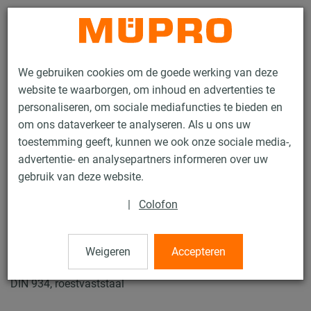
Contact
We gebruiken cookies om de goede werking van deze
website te waarborgen, om inhoud en advertenties te
personaliseren, om sociale mediafuncties te bieden en
om ons dataverkeer te analyseren. Als u ons uw
toestemming geeft, kunnen we ook onze sociale media-,
Producten
Bevestigingstechniek
Roestvaststaalproducten
advertentie- en analysepartners informeren over uw
RVS-Montagetoebehoren
Zeskantmoeren
gebruik van deze website.
10 / 21
|
Colofon
Zeskantmoeren
Weigeren
Accepteren
DIN 934, roestvaststaal