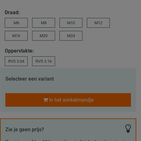
Draad:
M6
M8
M10
M12
M16
M20
M24
Oppervlakte:
RVS 3.04
RVS 3.16
Selecteer een variant
In het winkelmandje
Zie je geen prijs?