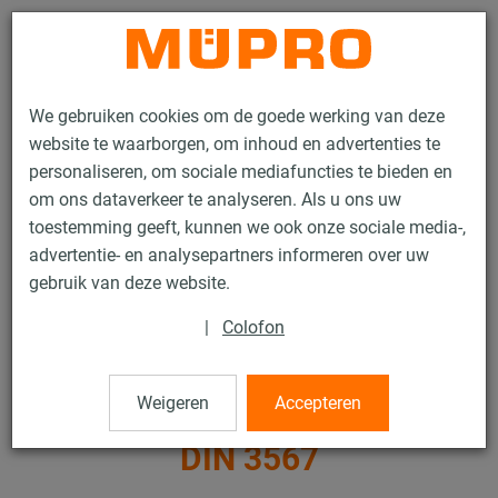
Contact
We gebruiken cookies om de goede werking van deze
website te waarborgen, om inhoud en advertenties te
personaliseren, om sociale mediafuncties te bieden en
om ons dataverkeer te analyseren. Als u ons uw
toestemming geeft, kunnen we ook onze sociale media-,
Producten
Bevestigingstechniek
Thermisch verzinkte producten
advertentie- en analysepartners informeren over uw
Thermisch verzinkte producten voor glijsleëen en toebehoren
gebruik van deze website.
Buisklemmen volgens DIN 3567
|
Colofon
16 / 17
Weigeren
Accepteren
Buisklemmen volgens
DIN 3567