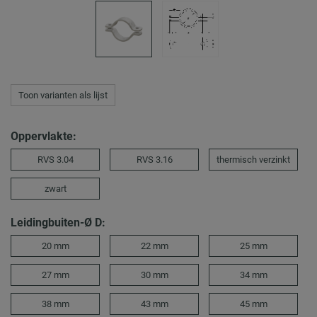
Toon varianten als lijst
Oppervlakte:
RVS 3.04
RVS 3.16
thermisch verzinkt
zwart
Leidingbuiten-Ø D:
20 mm
22 mm
25 mm
27 mm
30 mm
34 mm
38 mm
43 mm
45 mm