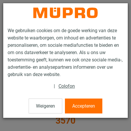
Contact
We gebruiken cookies om de goede werking van deze
website te waarborgen, om inhoud en advertenties te
personaliseren, om sociale mediafuncties te bieden en
om ons dataverkeer te analyseren. Als u ons uw
toestemming geeft, kunnen we ook onze sociale media-,
Producten
Bevestigingstechniek
Zware leidingbevestiging
advertentie- en analysepartners informeren over uw
Glijsleëen en toebehoren voor zware leidingbevestiging
gebruik van deze website.
Krambeugels volgens DIN 3570
|
Colofon
22 / 23
Weigeren
Accepteren
Krambeugels volgens DIN
3570